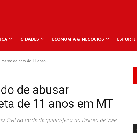
ICA
CIDADES
ECONOMIA & NEGÓCIOS
ESPORTE
lmente da neta de 11 anos...
ado de abusar
eta de 11 anos em MT
a Civil na tarde de quinta-feira no Distrito de Vale