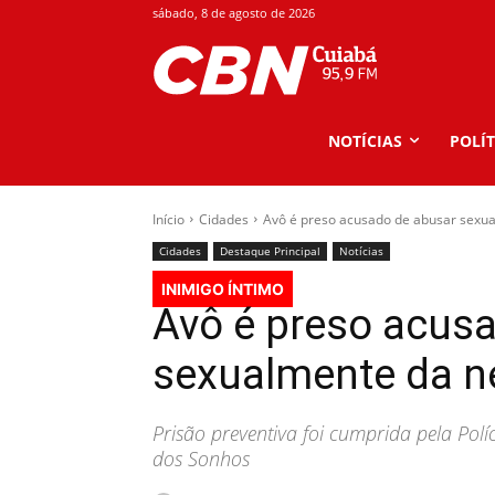
sábado, 8 de agosto de 2026
NOTÍCIAS
POLÍT
Início
Cidades
Avô é preso acusado de abusar sexua
Cidades
Destaque Principal
Notícias
INIMIGO ÍNTIMO
Avô é preso acus
sexualmente da n
Prisão preventiva foi cumprida pela Políci
dos Sonhos