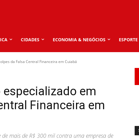
ICA
CIDADES
ECONOMIA & NEGÓCIOS
ESPORTE
golpes da Falsa Central Financeira em Cuiabá
o especializado em
entral Financeira em
e de mais de R$ 300 mil contra uma empresa de