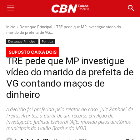
Início
Destaque Principal
TRE pede que MP investigue vídeo do
marido da prefeita de VG...
Destaque Principal
Política
SUPOSTO CAIXA DOIS
TRE pede que MP investigue
vídeo do marido da prefeita de
VG contando maços de
dinheiro
A decisão foi proferida pelo relator do caso, juiz Raphael de
Freitas Arantes, a partir de um recurso em Ação de
Investigação Judicial Eleitoral (AIJE) movida pelos diretórios
municipais do União Brasil e do MDB