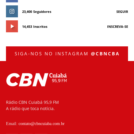
23,400
Seguidores
SEGUIR
14,453
Inscritos
INSCREVA-SE
SIGA-NOS NO INSTAGRAM
@CBNCBA
Rádio CBN Cuiabá 95,9 FM
A rádio que toca notícia.
Email:
contato@cbncuiaba.com.br