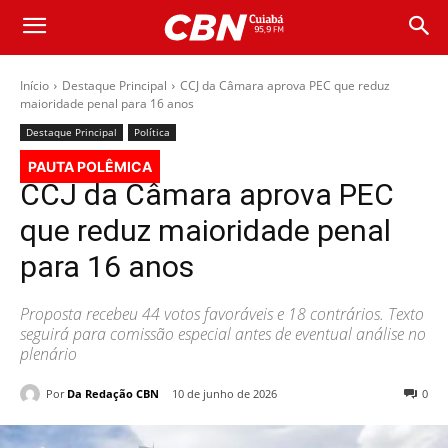
Início
Destaque Principal
CCJ da Câmara aprova PEC que reduz
maioridade penal para 16 anos
Destaque Principal
Política
PAUTA POLÊMICA
CCJ da Câmara aprova PEC
que reduz maioridade penal
para 16 anos
Proposta recebeu 44 votos favoráveis e 18 contrários. Texto
seguirá para comissão especial antes de eventual análise no
plenário
Por
Da Redação CBN
10 de junho de 2026
0