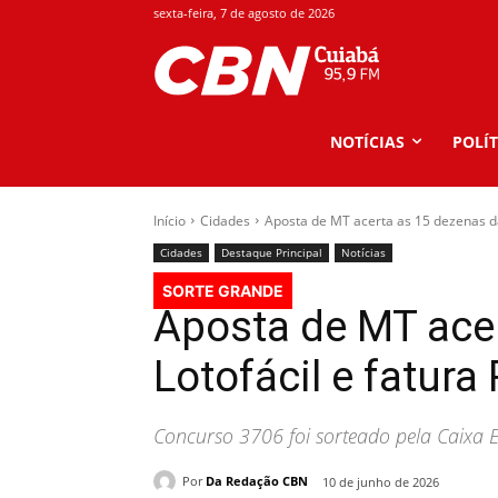
sexta-feira, 7 de agosto de 2026
NOTÍCIAS
POLÍT
Início
Cidades
Aposta de MT acerta as 15 dezenas da 
Cidades
Destaque Principal
Notícias
SORTE GRANDE
Aposta de MT ace
Lotofácil e fatura
Concurso 3706 foi sorteado pela Caixa Ec
Por
Da Redação CBN
10 de junho de 2026