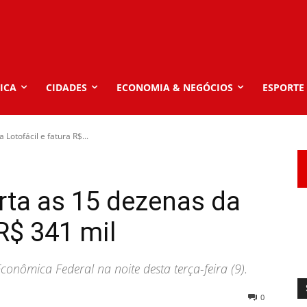
ICA
CIDADES
ECONOMIA & NEGÓCIOS
ESPORTE
Lotofácil e fatura R$...
rta as 15 dezenas da
 R$ 341 mil
onômica Federal na noite desta terça-feira (9).
0