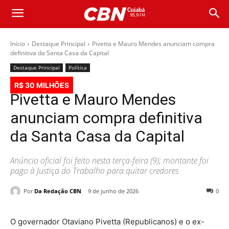
Início
Destaque Principal
Pivetta e Mauro Mendes anunciam compra
definitiva da Santa Casa da Capital
Destaque Principal
Política
R$ 30 MILHÕES
Pivetta e Mauro Mendes
anunciam compra definitiva
da Santa Casa da Capital
Anúncio oficial foi feito nesta terça-feira (9); montante foi
pago à Justiça do Trabalho para quitar credores
Por
Da Redação CBN
9 de junho de 2026
0
O governador Otaviano Pivetta (Republicanos) e o ex-