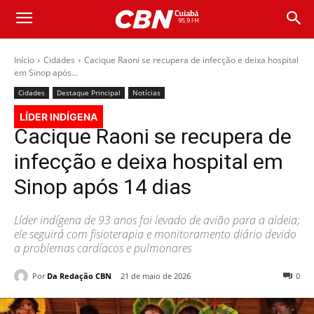
Início
Cidades
Cacique Raoni se recupera de infecção e deixa hospital
em Sinop após...
Cidades
Destaque Principal
Notícias
LÍDER INDÍGENA
Cacique Raoni se recupera de
infecção e deixa hospital em
Sinop após 14 dias
Líder indígena de 93 anos foi levado de avião para a aldeia;
ele seguirá com fisioterapia e monitoramento diário devido
a problemas cardíacos e pulmonares
Por
Da Redação CBN
21 de maio de 2026
0