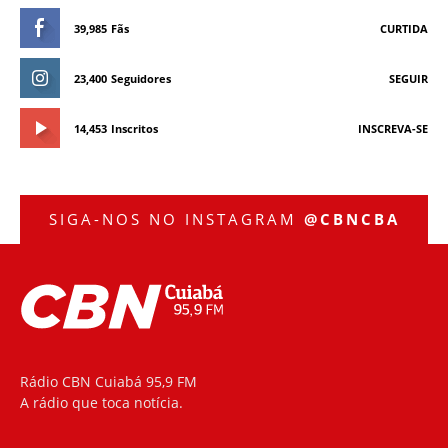
39,985
Fãs
CURTIDA
23,400
Seguidores
SEGUIR
14,453
Inscritos
INSCREVA-SE
SIGA-NOS NO INSTAGRAM
@CBNCBA
Rádio CBN Cuiabá 95,9 FM
A rádio que toca notícia.