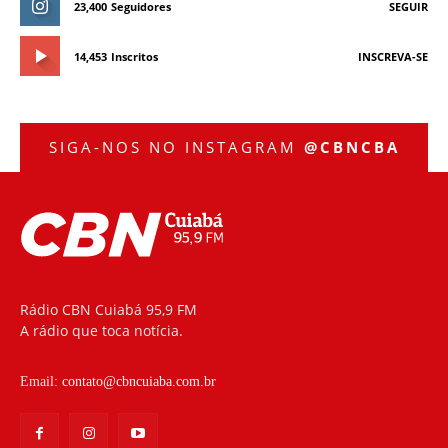
23,400
Seguidores
SEGUIR
14,453
Inscritos
INSCREVA-SE
SIGA-NOS NO INSTAGRAM
@CBNCBA
Rádio CBN Cuiabá 95,9 FM
A rádio que toca notícia.
Email:
contato@cbncuiaba.com.br