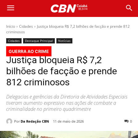
Início
Cidades
Justiça bloqueia R$ 7,2 bilhões de facção e prende 812
criminosos
Cidades
Destaque Principal
Notícias
GUERRA AO CRIME
Justiça bloqueia R$ 7,2
bilhões de facção e prende
812 criminosos
Delegacias e gerências da Diretoria de Atividades Especiais
tiveram aumento expressivo nas ações de combate a
criminalidade no primeiro quadrimestre
Por
Da Redação CBN
11 de maio de 2026
0