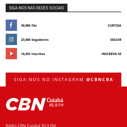
SIGA-NOS NAS REDES SOCIAIS
39,985
Fãs
CURTIDA
23,400
Seguidores
SEGUIR
14,453
Inscritos
INSCREVA-SE
SIGA-NOS NO INSTAGRAM
@CBNCBA
Rádio CBN Cuiabá 95,9 FM