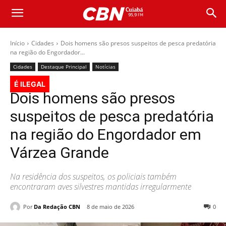
Início
Cidades
Dois homens são presos suspeitos de pesca predatória
na região do Engordador...
Cidades
Destaque Principal
Notícias
É ILEGAL
Dois homens são presos
suspeitos de pesca predatória
na região do Engordador em
Várzea Grande
Na residência dos suspeitos, os policiais também
encontraram aves silvestres mantidas irregularmente
Por
Da Redação CBN
8 de maio de 2026
0