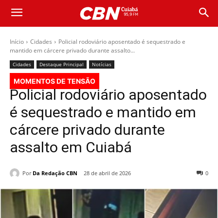
Início
Cidades
Policial rodoviário aposentado é sequestrado e
mantido em cárcere privado durante assalto...
Cidades
Destaque Principal
Notícias
MOMENTOS DE TENSÃO
Policial rodoviário aposentado
é sequestrado e mantido em
cárcere privado durante
assalto em Cuiabá
Por
Da Redação CBN
28 de abril de 2026
0