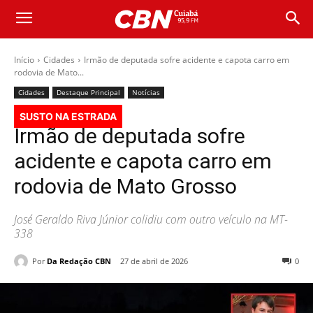
Início
Cidades
Irmão de deputada sofre acidente e capota carro em
rodovia de Mato...
Cidades
Destaque Principal
Notícias
SUSTO NA ESTRADA
Irmão de deputada sofre
acidente e capota carro em
rodovia de Mato Grosso
José Geraldo Riva Júnior colidiu com outro veículo na MT-
338
Por
Da Redação CBN
27 de abril de 2026
0