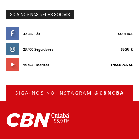
SIGA-NOS NAS REDES SOCIAIS
39,985
Fãs
CURTIDA
23,400
Seguidores
SEGUIR
14,453
Inscritos
INSCREVA-SE
SIGA-NOS NO INSTAGRAM
@CBNCBA