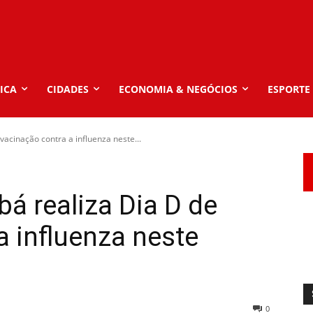
ICA
CIDADES
ECONOMIA & NEGÓCIOS
ESPORTE
vacinação contra a influenza neste...
bá realiza Dia D de
a influenza neste
0