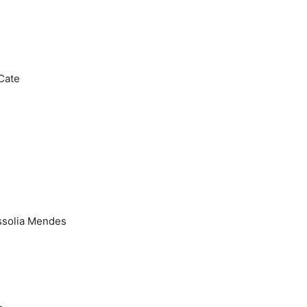
Cate
issolia Mendes