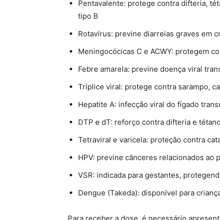
Pentavalente: protege contra difteria, t
tipo B
Rotavírus: previne diarreias graves em c
Meningocócicas C e ACWY: protegem con
Febre amarela: previne doença viral tra
Tríplice viral: protege contra sarampo, 
Hepatite A: infecção viral do fígado tra
DTP e dT: reforço contra difteria e tétan
Tetraviral e varicela: proteção contra ca
HPV: previne cânceres relacionados ao 
VSR: indicada para gestantes, protegend
Dengue (Takeda): disponível para crianç
Para receber a dose, é necessário apresent