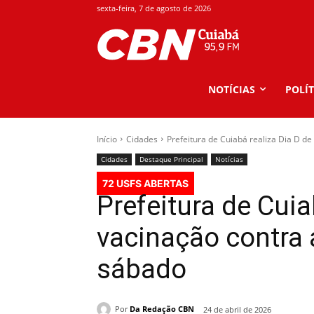
sexta-feira, 7 de agosto de 2026
NOTÍCIAS
POLÍT
Início
Cidades
Prefeitura de Cuiabá realiza Dia D de 
Cidades
Destaque Principal
Notícias
72 USFS ABERTAS
Prefeitura de Cuia
vacinação contra 
sábado
Por
Da Redação CBN
24 de abril de 2026