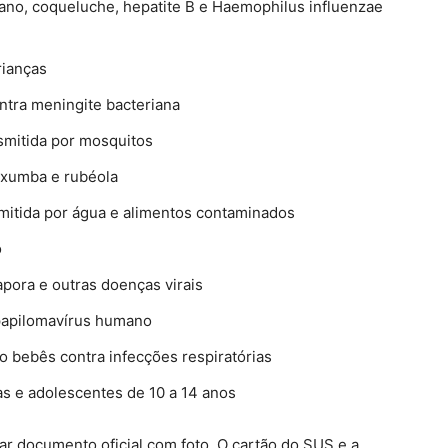
étano, coqueluche, hepatite B e Haemophilus influenzae
rianças
tra meningite bacteriana
nsmitida por mosquitos
caxumba e rubéola
nsmitida por água e alimentos contaminados
o
tapora e outras doenças virais
papilomavírus humano
o bebês contra infecções respiratórias
as e adolescentes de 10 a 14 anos
ar documento oficial com foto. O cartão do SUS e a