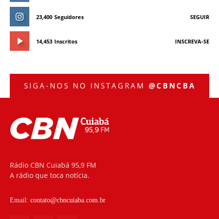
23,400
Seguidores
SEGUIR
14,453
Inscritos
INSCREVA-SE
SIGA-NOS NO INSTAGRAM
@CBNCBA
Rádio CBN Cuiabá 95,9 FM
A rádio que toca notícia.
Email:
contato@cbncuiaba.com.br