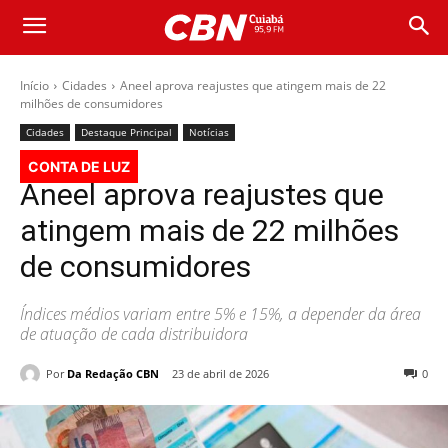
Início
Cidades
Aneel aprova reajustes que atingem mais de 22
milhões de consumidores
Cidades
Destaque Principal
Notícias
CONTA DE LUZ
Aneel aprova reajustes que
atingem mais de 22 milhões
de consumidores
Índices médios variam entre 5% e 15%, a depender da área
de atuação de cada distribuidora
Por
Da Redação CBN
23 de abril de 2026
0