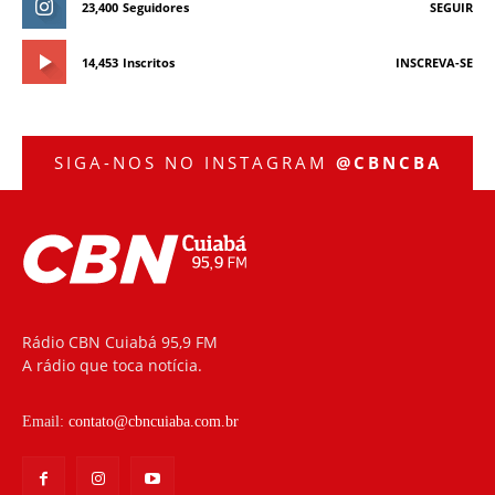
23,400
Seguidores
SEGUIR
14,453
Inscritos
INSCREVA-SE
SIGA-NOS NO INSTAGRAM
@CBNCBA
Rádio CBN Cuiabá 95,9 FM
A rádio que toca notícia.
Email:
contato@cbncuiaba.com.br