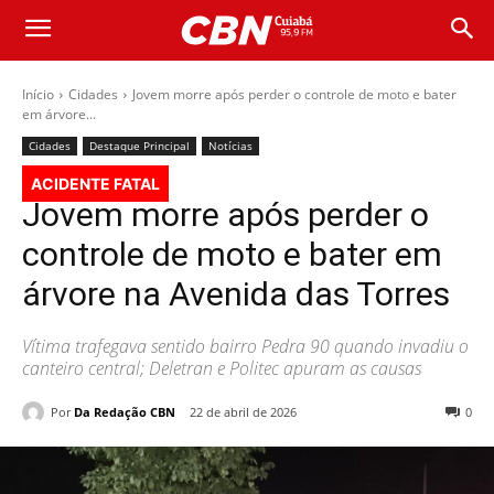
Início
Cidades
Jovem morre após perder o controle de moto e bater
em árvore...
Cidades
Destaque Principal
Notícias
ACIDENTE FATAL
Jovem morre após perder o
controle de moto e bater em
árvore na Avenida das Torres
Vítima trafegava sentido bairro Pedra 90 quando invadiu o
canteiro central; Deletran e Politec apuram as causas
Por
Da Redação CBN
22 de abril de 2026
0