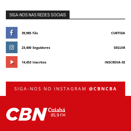
SIGA-NOS NAS REDES SOCIAIS
39,985
Fãs
CURTIDA
23,400
Seguidores
SEGUIR
14,453
Inscritos
INSCREVA-SE
SIGA-NOS NO INSTAGRAM
@CBNCBA