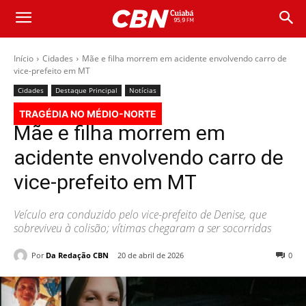
Início
Cidades
Mãe e filha morrem em acidente envolvendo carro de
vice-prefeito em MT
Cidades
Destaque Principal
Notícias
TRAGÉDIA NO MÉDIO-NORTE
Mãe e filha morrem em
acidente envolvendo carro de
vice-prefeito em MT
Veículo era conduzido pelo vice-prefeito de Denise, que
sobreviveu à colisão; vítimas chegaram a ser socorridas
Por
Da Redação CBN
20 de abril de 2026
0