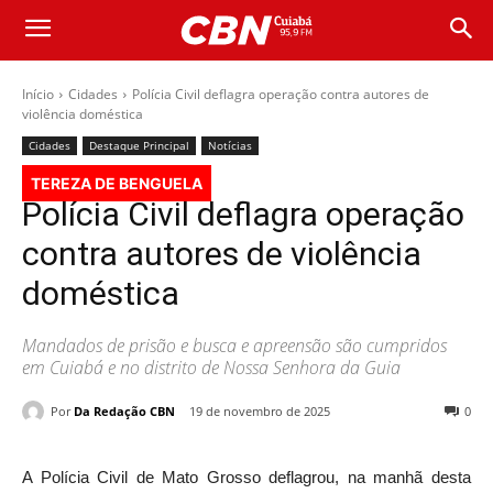
Início
Cidades
Polícia Civil deflagra operação contra autores de
violência doméstica
Cidades
Destaque Principal
Notícias
TEREZA DE BENGUELA
Polícia Civil deflagra operação
contra autores de violência
doméstica
Mandados de prisão e busca e apreensão são cumpridos
em Cuiabá e no distrito de Nossa Senhora da Guia
Por
Da Redação CBN
19 de novembro de 2025
0
A Polícia Civil de Mato Grosso deflagrou, na manhã desta