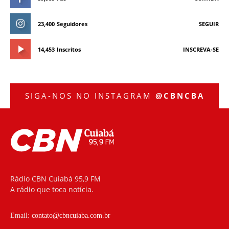
23,400
Seguidores
SEGUIR
14,453
Inscritos
INSCREVA-SE
SIGA-NOS NO INSTAGRAM
@CBNCBA
Rádio CBN Cuiabá 95,9 FM
A rádio que toca notícia.
Email:
contato@cbncuiaba.com.br