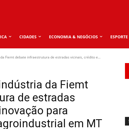
ICA
CIDADES
ECONOMIA & NEGÓCIOS
ESPORTE
a Fiemt debate infraestrutura de estradas vicinais, crédito e...
ndústria da Fiemt
tura de estradas
e inovação para
 agroindustrial em MT