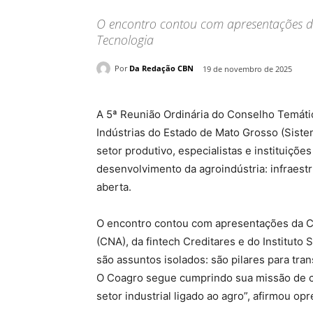
O encontro contou com apresentações da 
Tecnologia
Por
Da Redação CBN
19 de novembro de 2025
A 5ª Reunião Ordinária do Conselho Temáti
Indústrias do Estado de Mato Grosso (Siste
setor produtivo, especialistas e instituiçõe
desenvolvimento da agroindústria: infraestru
aberta.
O encontro contou com apresentações da Co
(CNA), da fintech Creditares e do Instituto 
são assuntos isolados: são pilares para tr
O Coagro segue cumprindo sua missão de c
setor industrial ligado ao agro”, afirmou o