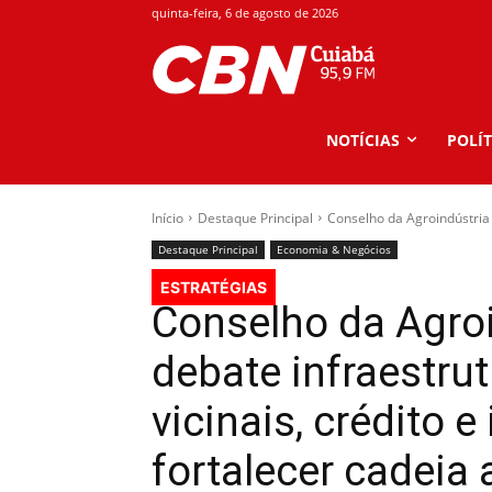
quinta-feira, 6 de agosto de 2026
NOTÍCIAS
POLÍT
Início
Destaque Principal
Conselho da Agroindústria d
Destaque Principal
Economia & Negócios
ESTRATÉGIAS
Conselho da Agroi
debate infraestru
vicinais, crédito 
fortalecer cadeia