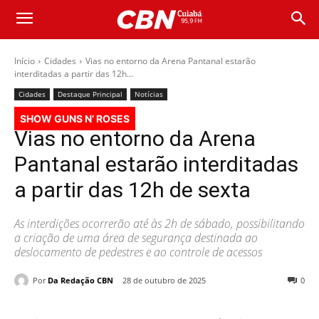
Início
Cidades
Vias no entorno da Arena Pantanal estarão
interditadas a partir das 12h...
Cidades
Destaque Principal
Notícias
SHOW GUNS N’ ROSES
Vias no entorno da Arena
Pantanal estarão interditadas
a partir das 12h de sexta
As interdições ocorrerão até às 2h de sábado, possibilitando
a criação de uma área de segurança destinada ao
deslocamento de pedestres e ao controle de acessos
Por
Da Redação CBN
28 de outubro de 2025
0