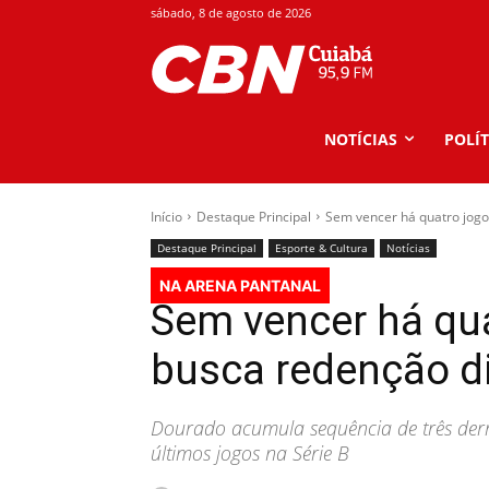
sábado, 8 de agosto de 2026
NOTÍCIAS
POLÍT
Início
Destaque Principal
Sem vencer há quatro jog
Destaque Principal
Esporte & Cultura
Notícias
NA ARENA PANTANAL
Sem vencer há qua
busca redenção d
Dourado acumula sequência de três de
últimos jogos na Série B