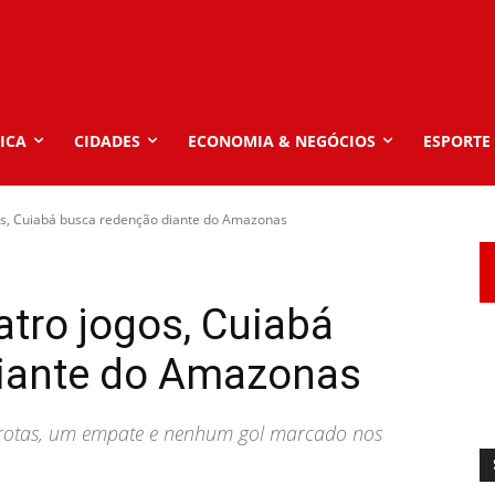
ICA
CIDADES
ECONOMIA & NEGÓCIOS
ESPORTE
os, Cuiabá busca redenção diante do Amazonas
tro jogos, Cuiabá
iante do Amazonas
rrotas, um empate e nenhum gol marcado nos