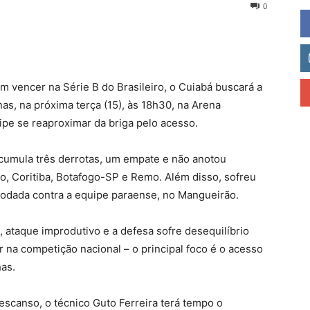
0
 vencer na Série B do Brasileiro, o Cuiabá buscará a
s, na próxima terça (15), às 18h30, na Arena
uipe se reaproximar da briga pelo acesso.
acumula três derrotas, um empate e não anotou
o, Coritiba, Botafogo-SP e Remo. Além disso, sofreu
 rodada contra a equipe paraense, no Mangueirão.
 ataque improdutivo e a defesa sofre desequilíbrio
r na competição nacional – o principal foco é o acesso
has.
scanso, o técnico Guto Ferreira terá tempo o