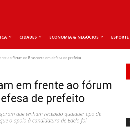
ICA
CIDADES
ECONOMIA & NEGÓCIOS
ESPORTE
ente ao fórum de Brasnorte em defesa de prefeito
tam em frente ao fórum
efesa de prefeito
egaram que tenham recebido qualquer tipo de
que o apoio à candidatura de Edelo foi