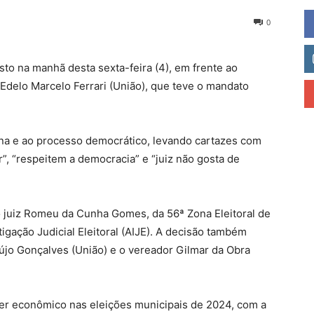
0
to na manhã desta sexta-feira (4), em frente ao
Edelo Marcelo Ferrari (União), que teve o mandato
ena e ao processo democrático, levando cartazes com
”, “respeitem a democracia” e “juiz não gosta de
o juiz Romeu da Cunha Gomes, da 56ª Zona Eleitoral de
gação Judicial Eleitoral (AIJE). A decisão também
aújo Gonçalves (União) e o vereador Gilmar da Obra
er econômico nas eleições municipais de 2024, com a