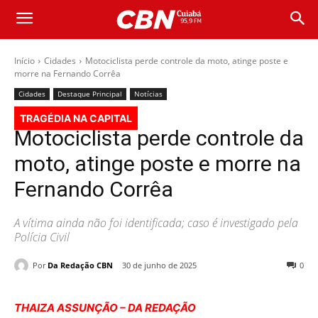
Início
Cidades
Motociclista perde controle da moto, atinge poste e
morre na Fernando Corrêa
Cidades
Destaque Principal
Notícias
TRAGÉDIA NA CAPITAL
Motociclista perde controle da
moto, atinge poste e morre na
Fernando Corrêa
A vítima ainda não foi identificada; caso é investigado pela
Polícia Civil
Por
Da Redação CBN
30 de junho de 2025
0
THAIZA ASSUNÇÃO – DA REDAÇÃO