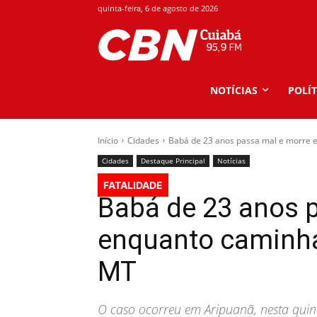
quinta-feira, 6 de agosto de 2026
NOTÍCIAS
POLÍT
Início
Cidades
Babá de 23 anos passa mal e morre e
Cidades
Destaque Principal
Notícias
FATALIDADE
Babá de 23 anos 
enquanto caminh
MT
O caso ocorreu em Aripuanã, nesta quinta