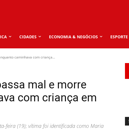
ICA
CIDADES
ECONOMIA & NEGÓCIOS
ESPORTE
nquanto caminhava com criança...
passa mal e morre
ava com criança em
-feira (19); vítima foi identificada como Maria