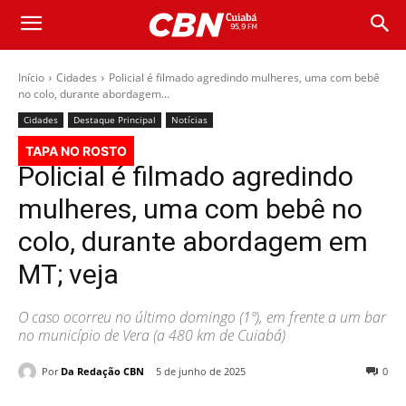
Início
Cidades
Policial é filmado agredindo mulheres, uma com bebê
no colo, durante abordagem...
Cidades
Destaque Principal
Notícias
TAPA NO ROSTO
Policial é filmado agredindo
mulheres, uma com bebê no
colo, durante abordagem em
MT; veja
O caso ocorreu no último domingo (1º), em frente a um bar
no município de Vera (a 480 km de Cuiabá)
Por
Da Redação CBN
5 de junho de 2025
0