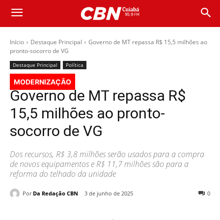
Início
Destaque Principal
Governo de MT repassa R$ 15,5 milhões ao
pronto-socorro de VG
Destaque Principal
Política
MODERNIZAÇÃO
Governo de MT repassa R$
15,5 milhões ao pronto-
socorro de VG
Dos recursos, R$ 3,8 milhões serão usados para a compra
de novos equipamentos e R$ 11,7 milhões são para a
reforma do telhado da unidade
Por
Da Redação CBN
3 de junho de 2025
0