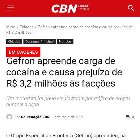
Início
Cidades
Gefron apreende carga de cocaína e causa prejuízo de
R$ 3,2 milhões...
Cidades
Destaque Principal
Notícias
EM CÁCERES
Gefron apreende carga de
cocaína e causa prejuízo de
R$ 3,2 milhões às facções
Um motorista foi preso em flagrante por tráfico de drogas
durante a ação
Por
Da Redação CBN
9 de maio de 2025
0
O Grupo Especial de Fronteira (Gefron) apreendeu, na