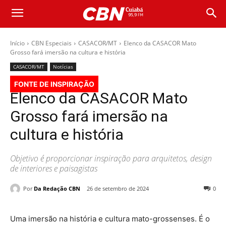
Início
CBN Especiais
CASACOR/MT
Elenco da CASACOR Mato
Grosso fará imersão na cultura e história
CASACOR/MT
Notícias
FONTE DE INSPIRAÇÃO
Elenco da CASACOR Mato
Grosso fará imersão na
cultura e história
Objetivo é proporcionar inspiração para arquitetos, design
de interiores e paisagistas
Por
Da Redação CBN
26 de setembro de 2024
0
Uma imersão na história e cultura mato-grossenses. É o