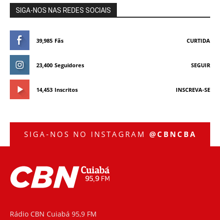
SIGA-NOS NAS REDES SOCIAIS
39,985
Fãs
CURTIDA
23,400
Seguidores
SEGUIR
14,453
Inscritos
INSCREVA-SE
SIGA-NOS NO INSTAGRAM
@CBNCBA
Rádio CBN Cuiabá 95,9 FM