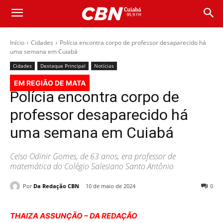
Início
Cidades
Polícia encontra corpo de professor desaparecido há
uma semana em Cuiabá
Cidades
Destaque Principal
Notícias
EM REGIÃO DE MATA
Polícia encontra corpo de
professor desaparecido há
uma semana em Cuiabá
Celso Odinir Gomes, de 63 anos, era professor de
matemática do Colégio Salesiano Santo Antônio
Por
Da Redação CBN
10 de maio de 2024
0
THAIZA ASSUNÇÃO – DA REDAÇÃO