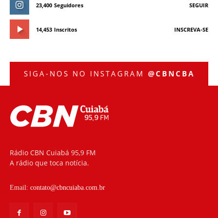
23,400
Seguidores
SEGUIR
14,453
Inscritos
INSCREVA-SE
SIGA-NOS NO INSTAGRAM
@CBNCBA
Rádio CBN Cuiabá 95,9 FM
A rádio que toca notícia.
Email:
contato@cbncuiaba.com.br