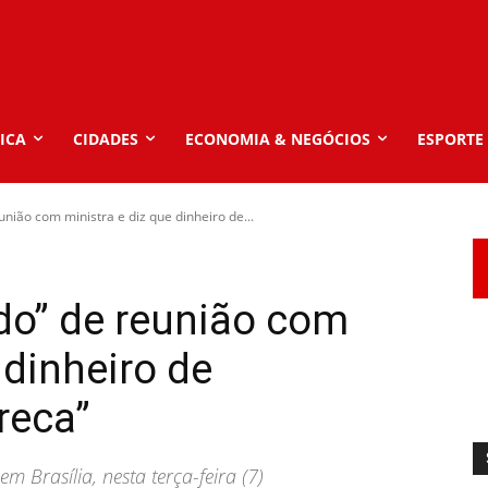
ICA
CIDADES
ECONOMIA & NEGÓCIOS
ESPORTE
união com ministra e diz que dinheiro de...
ado” de reunião com
 dinheiro de
reca”
 Brasília, nesta terça-feira (7)