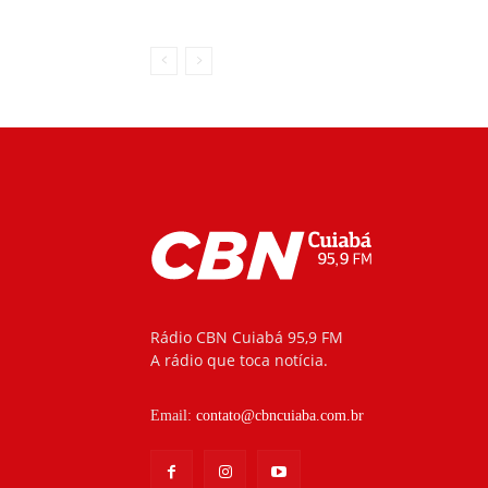
Rádio CBN Cuiabá 95,9 FM
A rádio que toca notícia.
Email:
contato@cbncuiaba.com.br