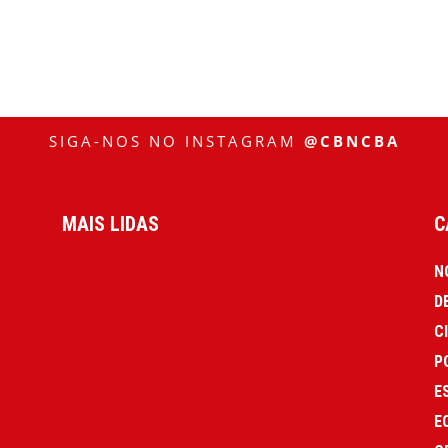
SIGA-NOS NO INSTAGRAM
@CBNCBA
MAIS LIDAS
C
N
D
C
P
E
E