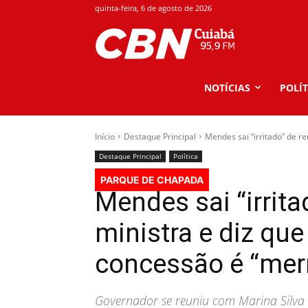
quinta-feira, 6 de agosto de 2026
NOTÍCIAS
POLÍT
Início
Destaque Principal
Mendes sai “irritado” de re
Destaque Principal
Política
PARQUE DE CHAPADA
Mendes sai “irrit
ministra e diz que
concessão é “mer
Governador se reuniu com Marina Silva em