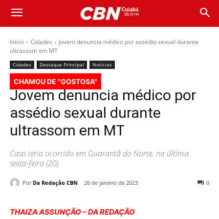
Início
Cidades
Jovem denuncia médico por assédio sexual durante
ultrassom em MT
Cidades
Destaque Principal
Notícias
CHAMOU DE "GOSTOSA"
Jovem denuncia médico por
assédio sexual durante
ultrassom em MT
Caso teria ocorrido em Guarantã do Norte, na última
sexta-feira (20)
Por
Da Redação CBN
26 de janeiro de 2023
0
THAIZA ASSUNÇÃO – DA REDAÇÃO