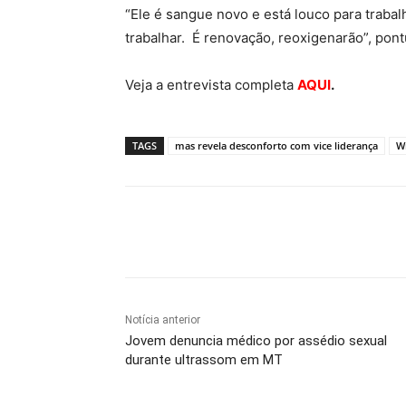
“Ele é sangue novo e está louco para traba
trabalhar. É renovação, reoxigenarão”, pon
Veja a entrevista completa
AQUI
.
TAGS
mas revela desconforto com vice liderança
Wi
Compartilhe
Notícia anterior
Jovem denuncia médico por assédio sexual
durante ultrassom em MT