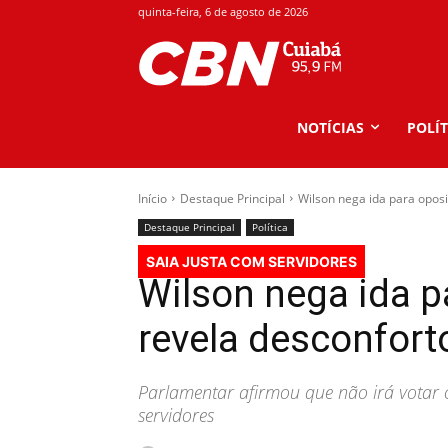
quinta-feira, 6 de agosto de 2026
NOTÍCIAS
POLÍT
Início
Destaque Principal
Wilson nega ida para oposi
Destaque Principal
Política
SAIA JUSTA COM SERVIDORES
Wilson nega ida p
revela desconfort
Parlamentar afirmou que não irá votar c
servidores