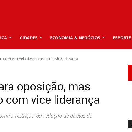
ICA
CIDADES
ECONOMIA & NEGÓCIOS
ESPORTE
ção, mas revela desconforto com vice liderança
ara oposição, mas
o com vice liderança
ontra restrição ou redução de diretos de