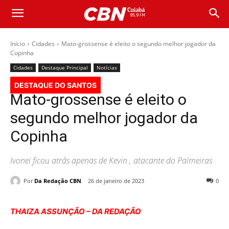
Início
Cidades
Mato-grossense é eleito o segundo melhor jogador da
Copinha
Cidades
Destaque Principal
Notícias
DESTAQUE DO SANTOS
Mato-grossense é eleito o
segundo melhor jogador da
Copinha
Ivonei ficou atrás apenas de Kevin , atacante do Palmeiras
Por
Da Redação CBN
26 de janeiro de 2023
0
THAIZA ASSUNÇÃO – DA REDAÇÃO