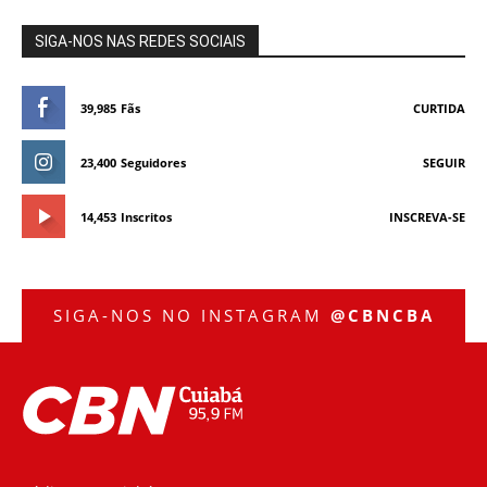
SIGA-NOS NAS REDES SOCIAIS
39,985
Fãs
CURTIDA
23,400
Seguidores
SEGUIR
14,453
Inscritos
INSCREVA-SE
SIGA-NOS NO INSTAGRAM
@CBNCBA