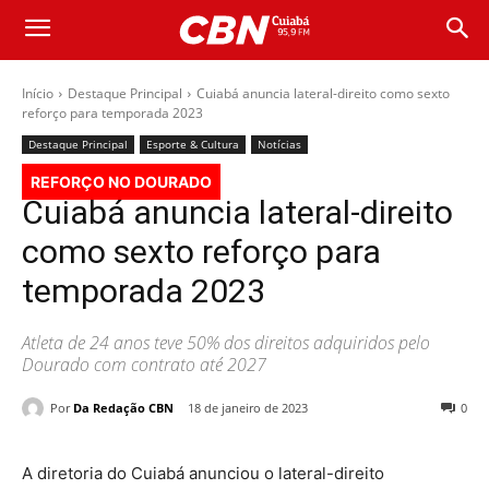
Início
Destaque Principal
Cuiabá anuncia lateral-direito como sexto
reforço para temporada 2023
Destaque Principal
Esporte & Cultura
Notícias
REFORÇO NO DOURADO
Cuiabá anuncia lateral-direito
como sexto reforço para
temporada 2023
Atleta de 24 anos teve 50% dos direitos adquiridos pelo
Dourado com contrato até 2027
Por
Da Redação CBN
18 de janeiro de 2023
0
A diretoria do Cuiabá anunciou o lateral-direito