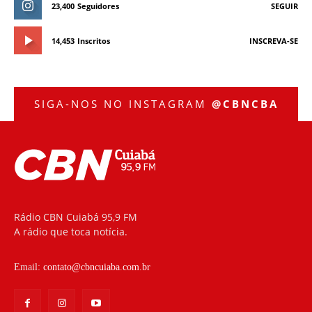
23,400
Seguidores
SEGUIR
14,453
Inscritos
INSCREVA-SE
SIGA-NOS NO INSTAGRAM
@CBNCBA
Rádio CBN Cuiabá 95,9 FM
A rádio que toca notícia.
Email:
contato@cbncuiaba.com.br