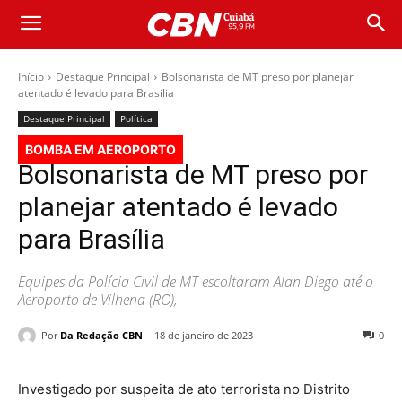
Início
Destaque Principal
Bolsonarista de MT preso por planejar
atentado é levado para Brasília
Destaque Principal
Política
BOMBA EM AEROPORTO
Bolsonarista de MT preso por
planejar atentado é levado
para Brasília
Equipes da Polícia Civil de MT escoltaram Alan Diego até o
Aeroporto de Vilhena (RO),
Por
Da Redação CBN
18 de janeiro de 2023
0
Investigado por suspeita de ato terrorista no Distrito