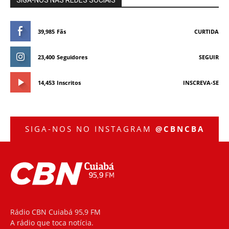
SIGA-NOS NAS REDES SOCIAIS
39,985
Fãs
CURTIDA
23,400
Seguidores
SEGUIR
14,453
Inscritos
INSCREVA-SE
SIGA-NOS NO INSTAGRAM
@CBNCBA
Rádio CBN Cuiabá 95,9 FM
A rádio que toca notícia.