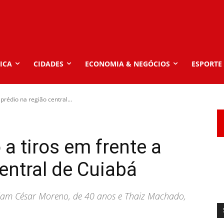
ICA
CIDADES
ECONOMIA & NEGÓCIOS
ESPORTE
prédio na região central...
a tiros em frente a
entral de Cuiabá
lliam César Moreno, de 40 anos e Thaiz Machado,