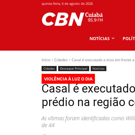
quinta-feira, 6 de agosto de 2026
NOTÍCIAS
POLÍT
Início
Cidades
Casal é executado a tiros em frente a 
Cidades
Destaque Principal
Notícias
VIOLÊNCIA À LUZ O DIA
Casal é executado 
prédio na região c
As vítimas foram identificadas como Wi
de 44