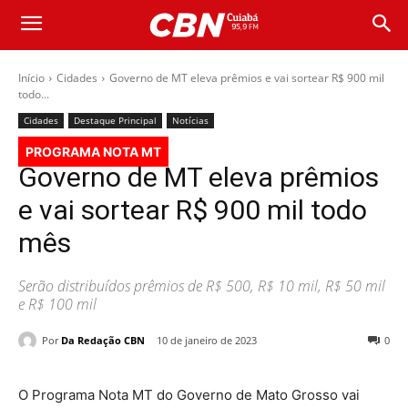
Início
Cidades
Governo de MT eleva prêmios e vai sortear R$ 900 mil
todo...
Cidades
Destaque Principal
Notícias
PROGRAMA NOTA MT
Governo de MT eleva prêmios
e vai sortear R$ 900 mil todo
mês
Serão distribuídos prêmios de R$ 500, R$ 10 mil, R$ 50 mil
e R$ 100 mil
Por
Da Redação CBN
10 de janeiro de 2023
0
O Programa Nota MT do Governo de Mato Grosso vai