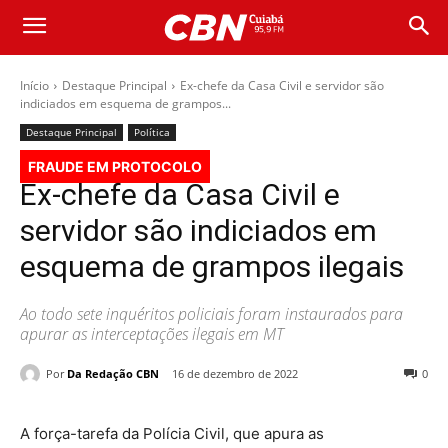
Início
Destaque Principal
Ex-chefe da Casa Civil e servidor são
indiciados em esquema de grampos...
Destaque Principal
Política
FRAUDE EM PROTOCOLO
Ex-chefe da Casa Civil e
servidor são indiciados em
esquema de grampos ilegais
Ao todo sete inquéritos policiais foram instaurados para
apurar as interceptações ilegais em MT
Por
Da Redação CBN
16 de dezembro de 2022
0
A força-tarefa da Polícia Civil, que apura as