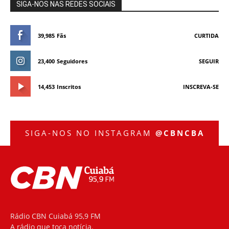
SIGA-NOS NAS REDES SOCIAIS
39,985
Fãs
CURTIDA
23,400
Seguidores
SEGUIR
14,453
Inscritos
INSCREVA-SE
SIGA-NOS NO INSTAGRAM
@CBNCBA
Rádio CBN Cuiabá 95,9 FM
A rádio que toca notícia.