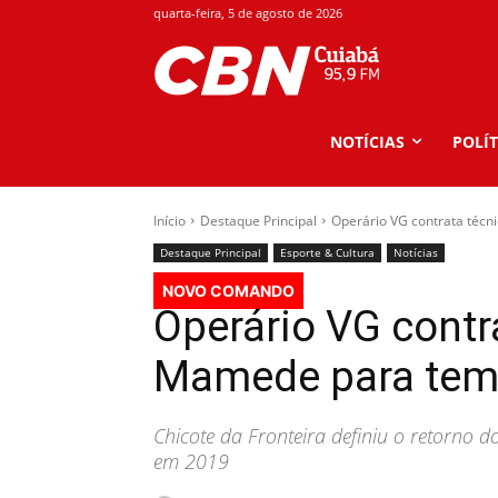
quarta-feira, 5 de agosto de 2026
NOTÍCIAS
POLÍT
Início
Destaque Principal
Operário VG contrata téc
Destaque Principal
Esporte & Cultura
Notícias
NOVO COMANDO
Operário VG contra
Mamede para tem
Chicote da Fronteira definiu o retorno 
em 2019