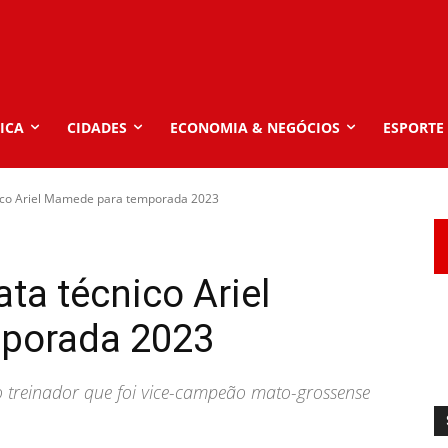
ICA
CIDADES
ECONOMIA & NEGÓCIOS
ESPORTE
nico Ariel Mamede para temporada 2023
ta técnico Ariel
porada 2023
do treinador que foi vice-campeão mato-grossense