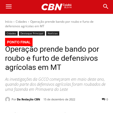
Início
Cidades
Operação prende bando por roubo e furto de
defensivos agrícolas em MT
Cidades
Destaque Principal
Notícias
PONTO FINAL
Operação prende bando por
roubo e furto de defensivos
agrícolas em MT
As investigações da GCCO começaram em maio deste ano,
quando parte dos defensivos agrícolas foram roubados de
uma fazenda em Primavera do Leste
Por
Da Redação CBN
15 de dezembro de 2022
0