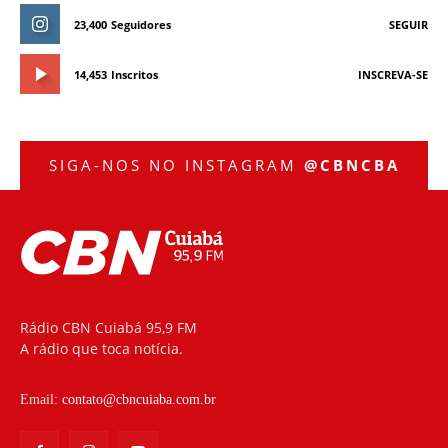
23,400
Seguidores
SEGUIR
14,453
Inscritos
INSCREVA-SE
SIGA-NOS NO INSTAGRAM
@CBNCBA
Rádio CBN Cuiabá 95,9 FM
A rádio que toca notícia.
Email:
contato@cbncuiaba.com.br