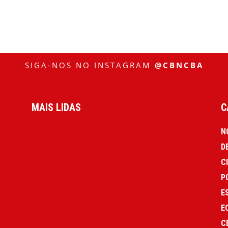
SIGA-NOS NO INSTAGRAM
@CBNCBA
MAIS LIDAS
C
N
D
C
P
E
E
C