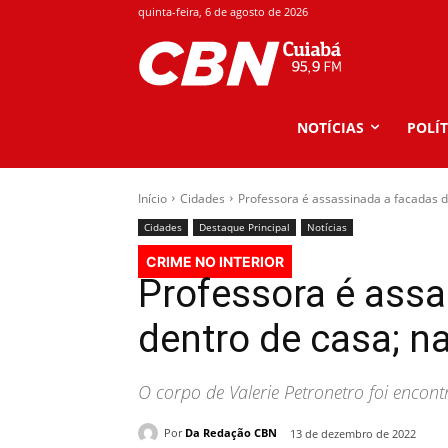
quinta-feira, 6 de agosto de 2026
NOTÍCIAS
POLÍT
Início
Cidades
Professora é assassinada a facadas 
Cidades
Destaque Principal
Notícias
CRIME NO INTERIOR
Professora é ass
dentro de casa; n
O corpo de Valerie Petronetro foi encont
Por
Da Redação CBN
13 de dezembro de 2022