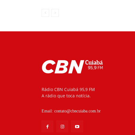
Rádio CBN Cuiabá 95,9 FM
A rádio que toca notícia.
Email:
contato@cbncuiaba.com.br