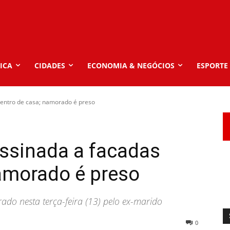
ICA
CIDADES
ECONOMIA & NEGÓCIOS
ESPORTE
dentro de casa; namorado é preso
assinada a facadas
amorado é preso
rado nesta terça-feira (13) pelo ex-marido
0