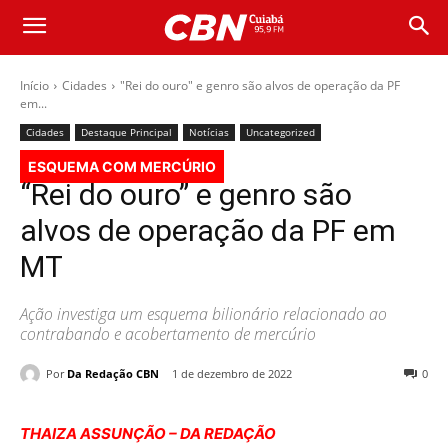
Início
Cidades
"Rei do ouro" e genro são alvos de operação da PF
em...
Cidades
Destaque Principal
Notícias
Uncategorized
ESQUEMA COM MERCÚRIO
“Rei do ouro” e genro são
alvos de operação da PF em
MT
Ação investiga um esquema bilionário relacionado ao
contrabando e acobertamento de mercúrio
Por
Da Redação CBN
1 de dezembro de 2022
0
THAIZA ASSUNÇÃO – DA REDAÇÃO