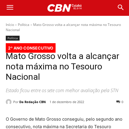
Início
Política
Mato Grosso volta a alcançar nota máxima no Tesouro
Nacional
Política
2º ANO CONSECUTIVO
Mato Grosso volta a alcançar
nota máxima no Tesouro
Nacional
Estado ficou entre os sete com melhor avaliação pela STN
Por
Da Redação CBN
1 de dezembro de 2022
0
O Governo de Mato Grosso conseguiu, pelo segundo ano
consecutivo, nota máxima na Secretaria do Tesouro