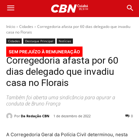
Início
Cidades
Corregedoria afasta por 60 dias delegado que invadiu
casa no Florais
Cidades
Destaque Principal
Notícias
SEM PREJUÍZO À REMUNERAÇÃO
Corregedoria afasta por 60
dias delegado que invadiu
casa no Florais
Também foi aberta uma sindicância para apurar a
conduta de Bruno França
Por
Da Redação CBN
1 de dezembro de 2022
0
A Corregedoria Geral da Polícia Civil determinou, nesta