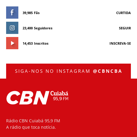
39,985
Fãs
CURTIDA
23,400
Seguidores
SEGUIR
14,453
Inscritos
INSCREVA-SE
SIGA-NOS NO INSTAGRAM
@CBNCBA
Rádio CBN Cuiabá 95,9 FM
A rádio que toca notícia.