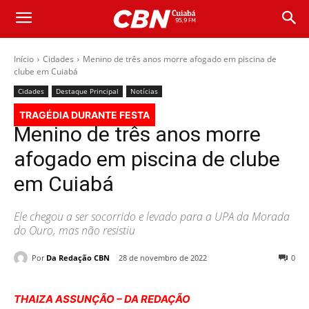
Início
Cidades
Menino de três anos morre afogado em piscina de
clube em Cuiabá
Cidades
Destaque Principal
Notícias
TRAGÉDIA DURANTE FESTA
Menino de três anos morre
afogado em piscina de clube
em Cuiabá
Ele chegou a ser socorrido e levado para a UPA da Morada
do Ouro, mas não resistiu
Por
Da Redação CBN
28 de novembro de 2022
0
THAIZA ASSUNÇÃO – DA REDAÇÃO