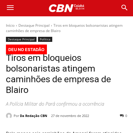
Início
Destaque Principal
Tiros em bloqueios bolsonaristas atingem
caminhões de empresa de Blairo
Destaque Principal
Política
DEU NO ESTADÃO
Tiros em bloqueios
bolsonaristas atingem
caminhões de empresa de
Blairo
A Polícia Militar do Pará confirmou a ocorrência
Por
Da Redação CBN
27 de novembro de 2022
0