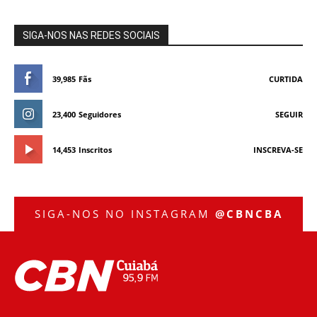
SIGA-NOS NAS REDES SOCIAIS
39,985
Fãs
CURTIDA
23,400
Seguidores
SEGUIR
14,453
Inscritos
INSCREVA-SE
SIGA-NOS NO INSTAGRAM
@CBNCBA