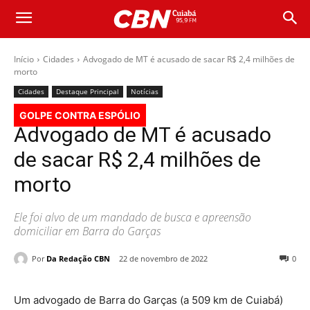
Início
Cidades
Advogado de MT é acusado de sacar R$ 2,4 milhões de
morto
Cidades
Destaque Principal
Notícias
GOLPE CONTRA ESPÓLIO
Advogado de MT é acusado
de sacar R$ 2,4 milhões de
morto
Ele foi alvo de um mandado de busca e apreensão
domiciliar em Barra do Garças
Por
Da Redação CBN
22 de novembro de 2022
0
Um advogado de Barra do Garças (a 509 km de Cuiabá)