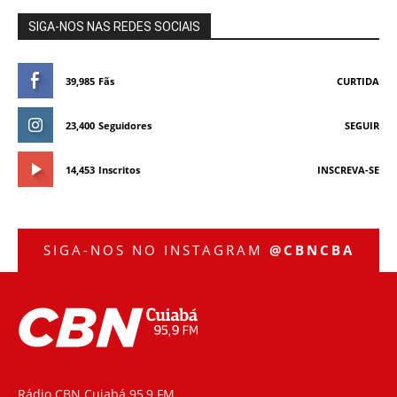
SIGA-NOS NAS REDES SOCIAIS
39,985
Fãs
CURTIDA
23,400
Seguidores
SEGUIR
14,453
Inscritos
INSCREVA-SE
SIGA-NOS NO INSTAGRAM
@CBNCBA
Rádio CBN Cuiabá 95,9 FM