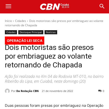
Início
Cidades
Dois motoristas são presos por embriaguez ao volante
retornando de Chapada
Cidades
Destaque Principal
Notícias
OPERAÇÃO LEI SECA
Dois motoristas são presos
por embriaguez ao volante
retornando de Chapada
Ação foi realizada no Km 04 da Rodovia MT-010, no bairro
Ribeirão do Lipa, em Cuiabá, neste domingo (20)
Por
Da Redação CBN
21 de novembro de 2022
0
Duas pessoas foram presas por embriaguez na Operação