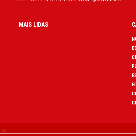
MAIS LIDAS
C
N
D
C
P
E
E
C
C
r