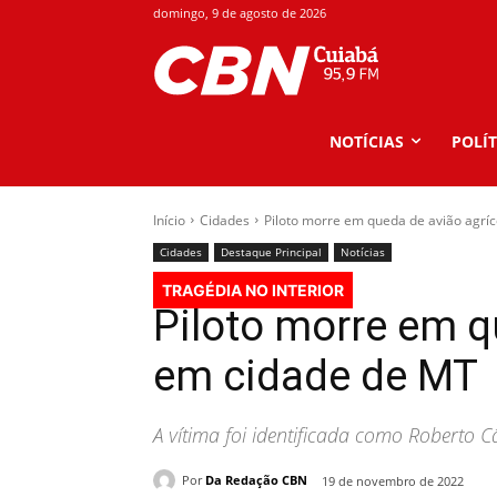
domingo, 9 de agosto de 2026
NOTÍCIAS
POLÍT
Início
Cidades
Piloto morre em queda de avião agrí
Cidades
Destaque Principal
Notícias
TRAGÉDIA NO INTERIOR
Piloto morre em q
em cidade de MT
A vítima foi identificada como Roberto 
Por
Da Redação CBN
19 de novembro de 2022