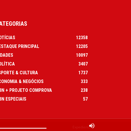
ATEGORIAS
OTÍCIAS
12358
ESTAQUE PRINCIPAL
12205
IDADES
10097
OLÍTICA
3407
SPORTE & CULTURA
1737
CONOMIA & NEGÓCIOS
333
BN + PROJETO COMPROVA
238
BN ESPECIAIS
57
Expediente