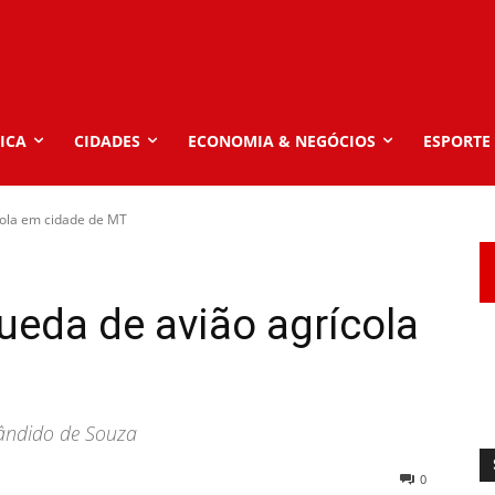
ICA
CIDADES
ECONOMIA & NEGÓCIOS
ESPORTE
cola em cidade de MT
ueda de avião agrícola
Cândido de Souza
0