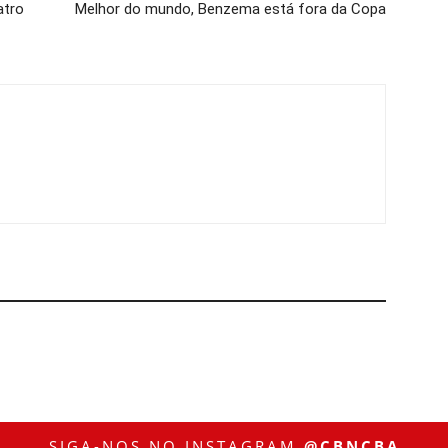
atro
Melhor do mundo, Benzema está fora da Copa
SIGA-NOS NO INSTAGRAM
@CBNCBA