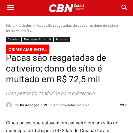
Início
Cidades
Pacas são resgatadas de cativeiro; dono de sítio é
multado em R$...
Cidades
Destaque Principal
Notícias
CRIME AMBIENTAL
Pacas são resgatadas de
cativeiro; dono de sítio é
multado em R$ 72,5 mil
Uma pessoa foi conduzida para a delegacia
Por
Da Redação CBN
19 de novembro de 2022
0
Cinco pacas que estavam em cativeiro em um sítio no
município de Tabaporã (673 km de Cuiabá) foram